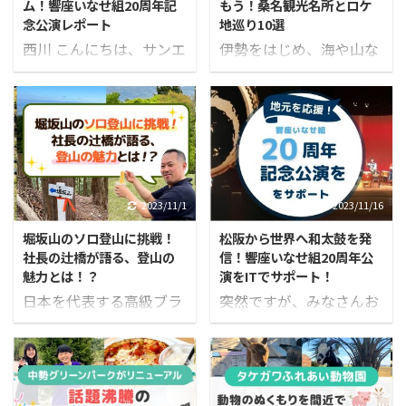
商品を決める。 家庭で
ム！響座いなせ組20周年記
もう！桑名観光名所とロケ
して生まれ変わった「う
してきました。 今回は、
外の「見えにくい負担」
も、我が家の中 ...
念公演レポート
地巡り10選
みらぼ」がオープンしま
2023年8月12日(土)に松
と常に向き合って ...
西川 こんにちは、サンエ
伊勢をはじめ、海や山な
した。 「うみらぼ」の代
阪市のクラギ文化ホール
ルの西川です。 みなさ
ど自然に囲まれた場所も
表の川野さんはスタート
で結成20周年記念公演を
ん、響座いなせ組さんを
ありながら、異国情緒漂
アップ企業で広報、人事
開催した、響座いなせ組
知っていますか？ 三重県
う風景や昔風の町並みが
としても活躍しながら、
に所属されている「松本
松阪市を中心に活動する
広がる三重県。 なかで
一方で廃業した家業の跡
仁美」さんに、公演を終
和太鼓チームで、SNS総
も、桑名市は映画やドラ
地を活かして、うみらぼ
えての感想や今後の想い
フォロワー数80万人以上
マのロケ地として取り上
を立ち上げられました。
についてインタビューさ
のインフルエンサー
げられる機会も多く、い
2023/11/1
2023/11/16
そんな川野さんとは、PR
せていただきました。 松
hitomi（松本仁美）さん
くつかの撮影スポットが
業界の交流会で知り合
本さんはTikTokや
堀坂山のソロ登山に挑戦！
松阪から世界へ和太鼓を発
が所属しています。
あります。 2022年～
い、今にいたります。 川
Instagramなどの ...
社長の辻橋が語る、登山の
信！響座いなせ組20周年公
hitomi（松本仁美）さん
2023年にかけては、撮影
野さんの故郷へ ...
魅力とは！？
演をITでサポート！
は、TikTok Awards
のために桑名市内に有名
日本を代表する高級ブラ
突然ですが、みなさんお
Japan 2022のMusic
俳優たちが来ていたとい
ンド和牛といえば、松阪
祭りと言えば何を思い浮
Creator of the Yearにノ
う内容がSNSで取り上げ
牛。 その松阪牛でおなじ
かべますか？ 祭りの中で
ミネートされた日本の音
られており、三重県にあ
みの松阪市に、株式会社
も人の心を揺さぶる「和
楽クリエイター5人のう
るサンエル社内でも「三
サンエルはあります。 西
太鼓」は、日本の伝統芸
ちの1人で、同じく
重県のロケ地スポット」