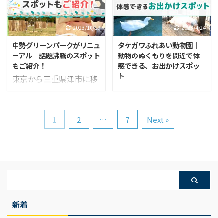
川 こんにちは！サンエル
能でもあり、地域の祭り
TikTok Awards Japan
は地元ネタとして大盛り
広報担当の西川です！ 今
やイベントで誰でも聞き
2022のTik Tok LIVEでは
上がり！ 今回は、愛知県
回の記事では、松阪市で
なじみのある音の一つで
2023/10/19
2023/4/24
2位を ...
との県境にあり、名古屋
生まれ育ち、地元をこよ
はないでしょうか。 そん
からもアクセスが優れて
中勢グリーンパークがリニュ
タケガワふれあい動物園｜
なく愛するサンエル社長
な和太鼓で、三重県松阪
いる桑名市に注目しまし
ーアル｜話題沸騰のスポット
動物のぬくもりを間近で体
の辻橋をご紹介します！
市を盛り上げようと活動
た！ 西川 今回 ...
もご紹介！
感できる、お出かけスポッ
じつは、とても繊細でお
しているチームがありま
ト
東京から三重県津市に移
ちゃめな性格ですが、一
す。 その名も和太鼓チー
まもなくゴールデンウィ
住して、はや4年。 現
見強面に見えがちな風貌
ム「響座いなせ組」！ 以
ークが近づいてきました
在、中高生の我が家の子
のため（本人公認）怖そ
前MieLの記事内でも紹介
ね。 みなさん、もう予定
ども達が幼かった在京時
う…と誤解されている方
させていただいたチーム
1
2
…
7
Next »
はお決まりでしょうか？
代、朝から晩までヘトヘ
もいるとのうわさが…。
です。 響座いなせ組は、
2023年3月以降、原則野
トになるほど遊べ、広大
広報としては由々しき事
今年結成20周年を迎え、
外でのマスクは不要にな
な敷地で一日中遊べる場
態だと思っていた矢先、
それにともない周年記念
り、ようやく解放的な気
所は東京郊外に多く、気
辻橋があらたな趣味を見
公演を開催することとな
持ちで屋外に繰り出せる
軽にすぐに行ける距離で
つけたという情報を入手
りました。 サンエルでは
ようになりました。 そん
はありませんでした。 都
しました。 西川 これは
三重県で活動する団体や
なマスク不要になったこ
心部から地域に移住する
辻橋のことを ...
人を応援 ...
新着
のタイミングで、ぜひ遊
ことのメリットは、子ど
びに行っていただきたい