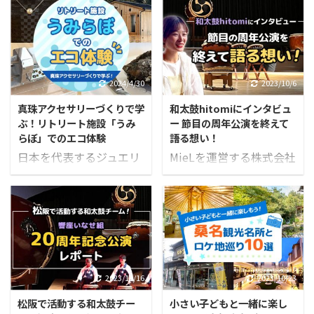
の工夫や努力の裏側に
じてしまうのは、ごく普
は、予約対応や情報発
通のことです。 「業務を
信、スタッフ管理など目
よくしたい」と思ってい
に見えにくい負担が潜ん
ても、最初の一歩が分か
でいます。 「改善したい
らないまま立ち止まって
2024/4/30
2023/10/6
けれど、何から手をつけ
しまう。 多くの企業で、
真珠アクセサリーづくりで学
和太鼓hitomiにインタビュ
ればいいのか…」とお悩
同じような「最初のつま
ぶ！リトリート施設「うみ
ー 節目の周年公演を終えて
みの方も少なくありませ
ずき」が生まれていま
らぼ」でのエコ体験
語る想い！
ん。 本記事では、地域の
す。 しかし視点を少し変
日本を代表するジュエリ
MieLを運営する株式会社
飲食店が抱えがちな課題
えると、私たちはすでに
ーブランド「ミキモト」
サンエルでは、かかわる
を整理し、“無理なく始
日常で自然に“データ”を
の創業者である御木本幸
人を幸せにしたいという
められるDX”のヒントを
使って判断しています。
吉が、世界で初めて半円
企業理念の元、地域で頑
ご紹介します。 小さな一
たとえば、健康管理アプ
真珠養殖を成功させた場
張る人や団体を応援して
歩からでも、日々の運営
リの歩数を見て「今日は
所である鳥羽市。 近接す
います。 そして、その中
を少しずつ軽くする道は
もう少し動こう」と考え
る志摩市の英虞湾(あご
で出会った、松阪市を中
開けます。 地域飲食店に
る。渋滞情報を確認して
わん)に面した場所に、
心に活動する和太鼓チー
潜む“静かな困りごと”
2023/11/16
2023/10/23
別ルートを選ぶ。買い物
2024年4月、廃業した真
ム「響座いなせ組」をこ
日々お客様を迎える飲食
アプリの“おすすめ”から
松阪で活動する和太鼓チー
小さい子どもと一緒に楽し
珠養殖場跡地を有効活用
れまでMieLの記事で紹介
店の多くは、実は本業以