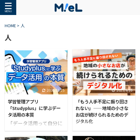
HOME
>
人
人
2025/12/25
2025/9/10
学習管理アプリ
「もう人手不足に振り回さ
「Studyplus」に学ぶデー
れない」——地域の小さな
タ活用の本質
お店が続けられるためのデ
ジタル化
「データ活用って自分に
地域に根ざし、お客さま
は難しい」「きっと関係
に愛される飲食店。 日々
ない話だろう」。 そう感