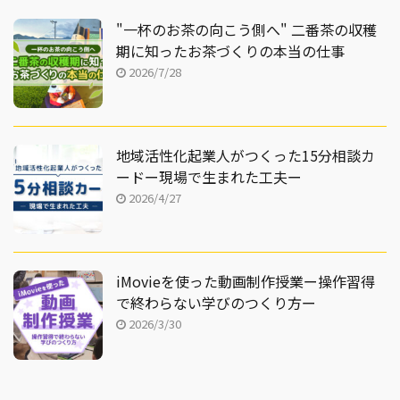
もたちが、のびのびと遊
おすすめの場所があるん
べる広大な場所が多く点
"一杯のお茶の向こう側へ" 二番茶の収穫
です！ それがこちらの場
在していることにありま
期に知ったお茶づくりの本当の仕事
所、松阪市内にある「タ
す。 自宅から車で15分ほ
2026/7/28
ケガワふれあい動物園」
どの距離にある「中勢グ
です。 ここは、その名の
リーンパーク」 はじめて
通り直接「ふれあい」が
訪れた4年前、敷地は広
できる動物園！ そうなん
大で遊具も充実してお
地域活性化起業人がつくった15分相談カ
です！ なんとこの動物園
り、子どもがクタクタに
ードー現場で生まれた工夫ー
の一番の特徴は、鳥類や
なるまで遊べる場所が気
2026/4/27
お猿さん以外の多くの動
軽に行ける距離感にあ ...
物が、敷 ...
iMovieを使った動画制作授業ー操作習得
で終わらない学びのつくり方ー
2026/3/30