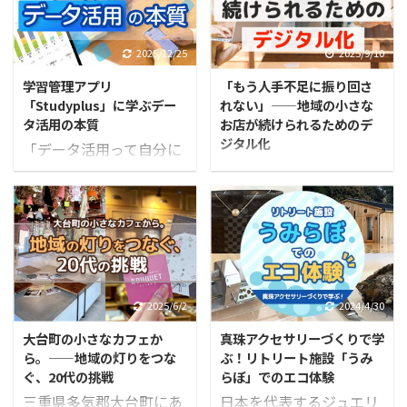
基本的な操作方法を子ど
めてしまう場面も増えて
ん、それも間違いではあ
話を重ねています。 その
もたちに教えてほしいと
います。 サンエルが考え
りません。 けれど、実際
中で感じられるのは、
いう学校からの依頼をき
るデータ活用は、データ
2025/12/25
2025/9/10
に茶畑を歩き、工場を見
「困っている感覚はある
っかけに実現したもので
を材料に「次に何をする
学し、社長のお話を聞い
ものの、それがはっきり
学習管理アプリ
「もう人手不足に振り回さ
す。 そこでサンエルは、
か」を決め、実行し、確
ていくうちに、想像して
と言葉にされていない」
「Studyplus」に学ぶデー
れない」——地域の小さな
この機会を単なる操作指
かめ、必要なら直すこと
いたものとは少し違う ...
場面が少なくないという
タ活用の本質
お店が続けられるためのデ
導で終わらせるのではな
です。 本記事では、高校
ジタル化
こ ...
「データ活用って自分に
く、子どもたちの表現を
生向けに実施した授業の
地域に根ざし、お客さま
は難しい」「きっと関係
支える学びの時間にした
例も交えながら、この考
に愛される飲食店。 日々
ない話だろう」。 そう感
いと考え、授業を設計し
え方を具体的に紹介しま
の工夫や努力の裏側に
じてしまうのは、ごく普
ました。 授業の軸に置い
す。 データ活用は「分
は、予約対応や情報発
通のことです。 「業務を
たのは、「誰に、何を、
析」で終わらせない サン
信、スタッフ管理など目
よくしたい」と思ってい
どう伝えるか」を意識し
エルが考えるデータ活用
に見えにくい負担が潜ん
ても、最初の一歩が分か
ながら動画をつくること
とは、集めたデータをも
でいます。 「改善したい
らないまま立ち止まって
2025/6/2
2024/4/30
です。 子どもたちは、操
とに「次に何をするか」
けれど、何から手をつけ
しまう。 多くの企業で、
作を覚えるだけでなく、
を決め、実行し、確か
大台町の小さなカフェか
真珠アクセサリーづくりで学
ればいいのか…」とお悩
同じような「最初のつま
素材の選び方や見せる順
め、改善していくことで
ら。——地域の灯りをつな
ぶ！リトリート施設「うみ
みの方も少なくありませ
ずき」が生まれていま
番、伝わりやすい ...
す。 ここでいうデー ...
ぐ、20代の挑戦
らぼ」でのエコ体験
ん。 本記事では、地域の
す。 しかし視点を少し変
三重県多気郡大台町にあ
日本を代表するジュエリ