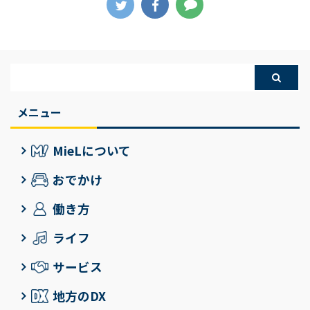
ープンし、2024年には飯
そんな川野さんとは、PR
ム「響座いなせ組」をこ
hitomi（松本仁美）さん
高店も仲間入りした
業界の交流会で知り合
れまでMieLの記事で紹介
が所属しています。
BOUQUETですが、地方
い、今にいたります。 川
してきました。 今回は、
hitomi（松本仁美）さん
飲食店ならではの ...
野さんの故郷へ ...
2023年8月12日(土)に松
は、TikTok Awards
阪市のクラギ文化ホール
Japan 2022のMusic
で結成20周年記念公演を
Creator of the Yearにノ
開催した、響座いなせ組
ミネートされた日本の音
メニュー
に所属されている「松本
楽クリエイター5人のう
仁美」さんに、公演を終
ちの1人で、同じく
MieLについて
えての感想や今後の想い
TikTok Awards Japan
についてインタビューさ
2022のTik Tok LIVEでは
おでかけ
せていただきました。 松
2位を ...
働き方
本さんはTikTokや
Instagramなどの ...
ライフ
サービス
地方のDX