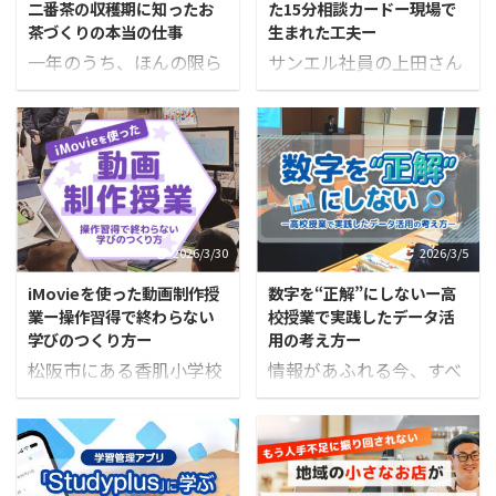
二番茶の収穫期に知ったお
た15分相談カードー現場で
茶づくりの本当の仕事
生まれた工夫ー
一年のうち、ほんの限ら
サンエル社員の上田さん
れた期間だけ、茶畑と工
は、三重県内のある自治
場が一斉に慌ただしく動
体で、地域活性化起業人
き出します。 松阪市飯南
として関わっています。
町にある茶業会社「茶来
この取り組みは自治体と
まつさか」を訪れたの
の協定のもとで進められ
は、二番茶の収穫が行わ
ており、庁内でのデジタ
れていた6月下旬のこと
ルツールの活用につい
2026/3/30
2026/3/5
でした。 茶畑では収穫が
て、日々の業務の中で職
iMovieを使った動画制作授
数字を“正解”にしないー高
進み、摘み取られた茶葉
員の方々と相談や確認を
業ー操作習得で終わらない
校授業で実践したデータ活
が次々と工場へ運び込ま
重ながら進められていま
学びのつくり方ー
用の考え方ー
れていました。 取材に訪
す。 上田さんはツールの
松阪市にある香肌小学校
情報があふれる今、すべ
れるまで、私は「お茶を
使い方に加えて、業務の
で、動画作成アプリ
てを吟味して判断するの
つくる仕事」とは、茶葉
流れの中に入りながら、
「iMovie」の使い方を学
は簡単ではありません。
を育て、収穫し、製品に
日々どのように業務が進
ぶ授業を実施しました。
だからこそ、目に入りや
仕上げる仕事なのだと思
められているかや現場の
今回の授業は、アプリの
すい情報や第一印象で決
っていました。 もちろ
状況についても丁寧に対