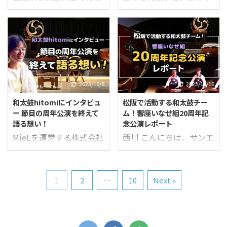
飲食店が抱えがちな課題
えると、私たちはすでに
る、人気グルメバーガー
ーブランド「ミキモト」
を整理し、“無理なく始
日常で自然に“データ”を
＆ドーナツのお店
の創業者である御木本幸
められるDX”のヒントを
使って判断しています。
『BOUQUET（ブー
吉が、世界で初めて半円
ご紹介します。 小さな一
たとえば、健康管理アプ
ケ）』 天井一面のドライ
真珠養殖を成功させた場
歩からでも、日々の運営
リの歩数を見て「今日は
フラワーと豊かな自然の
所である鳥羽市。 近接す
を少しずつ軽くする道は
もう少し動こう」と考え
景色の中、食事を楽しめ
る志摩市の英虞湾(あご
開けます。 地域飲食店に
る。渋滞情報を確認して
るBOUQUETは、「大切
わん)に面した場所に、
潜む“静かな困りごと”
2023/10/6
2023/11/16
別ルートを選ぶ。買い物
な人と大切な時間を過ご
2024年4月、廃業した真
日々お客様を迎える飲食
アプリの“おすすめ”から
和太鼓hitomiにインタビュ
松阪で活動する和太鼓チー
してほしい」というコン
珠養殖場跡地を有効活用
店の多くは、実は本業以
商品を決める。 家庭で
ー 節目の周年公演を終えて
ム！響座いなせ組20周年記
セプトで、運営されてい
して生まれ変わった「う
外の「見えにくい負担」
も、我が家の中 ...
語る想い！
念公演レポート
ます。 店舗では、チーズ
みらぼ」がオープンしま
と常に向き合って ...
MieLを運営する株式会社
西川 こんにちは、サンエ
をたっぷり使用した美味
した。 「うみらぼ」の代
サンエルでは、かかわる
ルの西川です。 みなさ
しいバーガーや、シンプ
表の川野さんはスタート
人を幸せにしたいという
ん、響座いなせ組さんを
ルな見た目ながら素材に
アップ企業で広報、人事
企業理念の元、地域で頑
知っていますか？ 三重県
こだわったふわもちドー
としても活躍しながら、
1
2
…
10
Next »
張る人や団体を応援して
松阪市を中心に活動する
ナツが人気で、土日は特
一方で廃業した家業の跡
います。 そして、その中
和太鼓チームで、SNS総
に多くのお客様で賑わっ
地を活かして、うみらぼ
で出会った、松阪市を中
フォロワー数80万人以上
ています。 2022年にオ
を立ち上げられました。
心に活動する和太鼓チー
のインフルエンサー