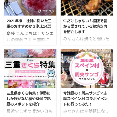
2023/4/5
2023/10/23
2021年版｜社員に聞いた三
牛だけじゃない！松阪で昔
重のおすすめかき氷店14選
から愛されている鶏焼き肉
を紹介します
齋藤 こんにちは！サンエ
みなさんは焼肉と聞いた
ルの齋藤です 三重県に
とき、何の肉を思い浮か
は、おいしいかき氷がた
べますか？ 多くの人は牛
くさんあります！ という
肉や豚肉を想像するので
ことで早速、三重県のお
はないでしょうか。 とこ
すすめかき氷の紹介記事
ろが松阪市で焼肉という
を作成しました。 今回
と、有名な松阪牛ではな
は、社内アンケートでお
く鶏の焼肉を思い浮かべ
すすめされたお店や、
2023/10/23
2023/10/19
る人が少なくありませ
SNSで気になっているお
三重県さくら特集！伊勢に
今話題の！周央サンゴ×志
ん。 その理由は、松阪で
店を14店舗紹介します
しか咲かない桜やSNSで話
摩スペイン村 コラボイベン
は鶏を焼肉で食べる文化
ね。 ガーデンカフェルー
題のスポットを紹介
トに行ってみた！
『鶏焼き肉』が浸透して
ベル この投稿を
最近少しずつ暖かい日も
みなさんは今話題になっ
おり、市民の間でとても
Instagramで見る 松阪農