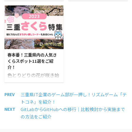
増え、春が近づいてきた
ている「志摩スペイン
好まれているからなんで
業公園ベルファーム
な～と感じています。 春
村」をご存じですか？ 志
す。 松阪にオフィスを構
(@matsusakanogyokoe
といえば、これから開花
摩スペイン村とは、異国
えるサンエルも例外では
n_bellfarm)がシェアし
してくる「桜」ですよ
情緒あふれるスペインの
なく、この記事を書いて
た投稿 ガーデンカフェル
ね！ 三重県には、日本さ
街並みを再現し、子ども
いるメディア事業部の齋
ーベルは、「食育」「緑
くらの会「日本さくら名
から大人まで楽しめるテ
藤をはじめ、鶏焼き肉が
育」「健育」をコンセプ
所100選」に選定された
ーマパーク「パルケエス
2023/10/19
好きな社員がたくさんい
トにした農業公園「ベル
名所や、「絶景だ！」と
パーニャ」、ホテル志摩
ます。 そこで、今回は東
ファーム」の中 ...
春本番！三重県内の人気さ
SNSで話題のスポットが
スペイン村や天然温泉
京から松阪に移り住み、
くらスポット11選をご紹
あるんです。 地元民とし
「ひまわりの湯」をあわ
大の鶏焼き肉好きに ...
介！
ては、訪れてほしい場所
せもつ複合リゾート！ ス
色とりどりの花が咲き始
ばかり！ ということで、
ペイン村の面積は113万
め、空気も温かくなり、
三重県の桜の名所を集め
平方メートルで、東京ド
いよいよ春本番！おでか
て特集記事にしましたの
ームに換算すると約24個
PREV
三重県IT企業のゲーム部が一押し！リズムゲーム「テ
けしたくなる季節がやっ
で、ぜひご覧ください♬
分だそうです…！ 地元民
トコネ」を紹介！
てきました。 春のお出か
西川 今年の春はお花見が
にはとっても有名なスペ
NEXT
GitLabからGitHubへの移行｜比較検討から実施まで
けといえば「お花見」は
したいな～、桜の写真を
イン村ですが、実はい
の方法をご紹介
欠かせません。 そこで今
撮りに行きたいな、とい
ま、とある理由で話題に
回は、お花見で訪れてほ
う方は必見です！ また今
なっているんです。 その
しい三重県内の桜の名所