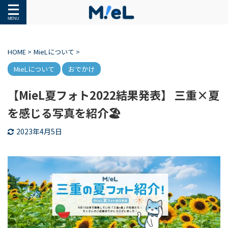
HOME
>
MieLについて
>
MieLについて
おでかけ
【MieL夏フォト2022結果発表】 三重×夏
を感じる写真を紹介🏖
2023年4月5日