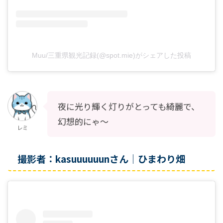
Muu/三重県観光記録(@spot.mie)がシェアした投稿
夜に光り輝く灯りがとっても綺麗で、
幻想的にゃ～
レミ
撮影者：kasuuuuuunさん｜ひまわり畑