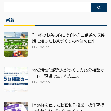
回は、マスコットキャラ
理由は、にじさんじに所
11選をご紹介していきま
のレミが登場する「まち
属するVTuberである周
す。 コロナ禍の規制も
がい探し」 ...
央サンゴ (すお ...
徐々に緩和されてきてい
新着
ますので、感染症対策に
気をつけながら、春の訪
"一杯のお茶の向こう側へ" 二番茶の収穫
れを楽しんでください！
期に知ったお茶づくりの本当の仕事
事前確認をお願いします
2026/7/28
現在の開花状況や花見イ
ベントの開催情報は、事
前に各施設までお尋ねの
うえ、おでかけくださ
地域活性化起業人がつくった15分相談カ
い。 まちがい探し～２０
ードー現場で生まれた工夫ー
２３三重県さくら特集編
2026/4/27
～ マスコットキャ ...
iMovieを使った動画制作授業ー操作習得
で終わらない学びのつくり方ー